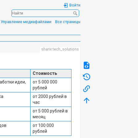
Войти
Управление медиафайлами
Все страницы
sharix:tech_solutions
Стоимость
аботки идеи,
от 5 000 000
рублей
са
от 2000 рублей в
час
от 5 000 рублей в
месяц
дов
от 100 000
рублей